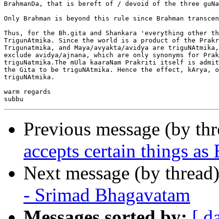
BrahmanDa, that is bereft of / devoid of the three guNa
Only Brahman is beyond this rule since Brahman transcen
Thus, for the Bh.gita and Shankara 'everything other th
TrigunAtmika. Since the world is a product of the Prakr
Trigunatmika, and Maya/avyakta/avidya are triguNAtmika,
exclude avidya/ajnana, which are only synonyms for Prak
triguNatmika.The mUla kaaraNam Prakriti itself is admit
the Gita to be triguNAtmika. Hence the effect, kArya, o
triguNAtmika.

warm regards

Previous message (by th
accepts certain things 
Next message (by thread
- Srimad Bhagavatam
Messages sorted by:
[ d