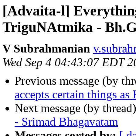
[Advaita-l] Everythi
TriguNAtmika - Bh.G
V Subrahmanian
v.subrah
Wed Sep 4 04:43:07 EDT 2
Previous message (by th
accepts certain things 
Next message (by thread
- Srimad Bhagavatam
Messages sorted by:
[ d