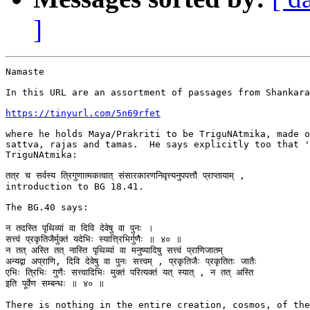
]
Namaste

In this URL are an assortment of passages from Shankara
https://tinyurl.com/5n69rfet
where he holds Maya/Prakriti to be TriguNAtmika, made o
sattva, rajas and tamas.  He says explicitly too that '
TriguNAtmika:

तत्र च सर्वस्य त्रिगुणात्मकत्वात् संसारकारणनिवृत्त्यनुपपत्तौ प्राप्तायाम् ,

introduction to BG 18.41.

The BG.40 says:

न तदस्ति पृथिव्यां वा दिवि देवेषु वा पुनः ।

सत्त्वं प्रकृतिजैर्मुक्तं यदेभिः स्यात्त्रिभिर्गुणैः ॥ ४० ॥

न तत् अस्ति तत् नास्ति पृथिव्यां वा मनुष्यादिषु सत्त्वं प्राणिजातम्

अन्यद्वा अप्राणि, दिवि देवेषु वा पुनः सत्त्वम् , प्रकृतिजैः प्रकृतितः जातैः

एभिः त्रिभिः गुणैः सत्त्वादिभिः मुक्तं परित्यक्तं यत् स्यात् , न तत् अस्ति

इति पूर्वेण सम्बन्धः ॥ ४० ॥

There is nothing in the entire creation, cosmos, of the