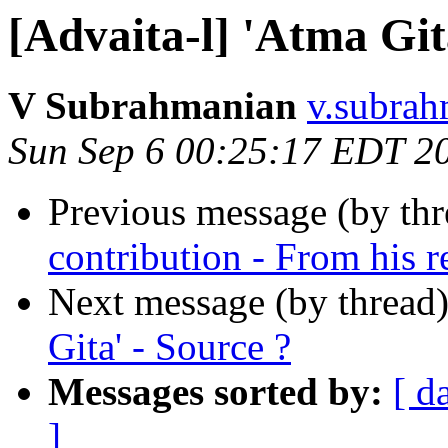
[Advaita-l] 'Atma Git
V Subrahmanian
v.subrah
Sun Sep 6 00:25:17 EDT 2
Previous message (by th
contribution - From his r
Next message (by thread
Gita' - Source ?
Messages sorted by:
[ d
]