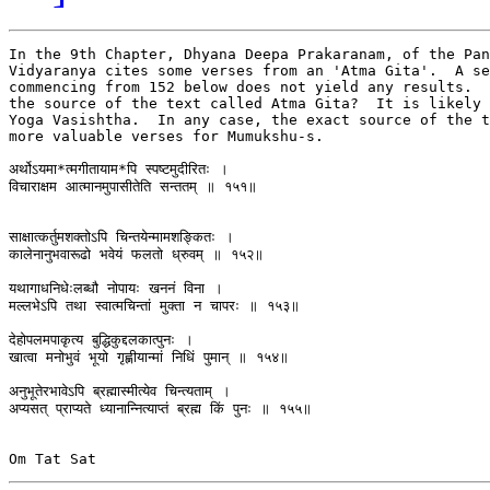
In the 9th Chapter, Dhyana Deepa Prakaranam, of the Pan
Vidyaranya cites some verses from an 'Atma Gita'.  A se
commencing from 152 below does not yield any results.  
the source of the text called Atma Gita?  It is likely 
Yoga Vasishtha.  In any case, the exact source of the t
more valuable verses for Mumukshu-s.

अर्थोऽयमा*त्मगीतायाम*पि स्पष्टमुदीरितः ।

विचाराक्षम आत्मानमुपासीतेति सन्ततम् ॥ १५१॥

साक्षात्कर्तुमशक्तोऽपि चिन्तयेन्मामशङ्कितः ।

कालेनानुभवारूढो भवेयं फलतो ध्रुवम् ॥ १५२॥

यथागाधनिधेःलब्धौ नोपायः खननं विना ।

मल्लभेऽपि तथा स्वात्मचिन्तां मुक्ता न चापरः ॥ १५३॥

देहोपलमपाकृत्य बुद्धिकुद्दलकात्पुनः ।

खात्वा मनोभुवं भूयो गृह्णीयान्मां निधिं पुमान् ॥ १५४॥

अनुभूतेरभावेऽपि ब्रह्मास्मीत्येव चिन्त्यताम् ।

अप्यसत् प्राप्यते ध्यानान्नित्याप्तं ब्रह्म किं पुनः ॥ १५५॥
