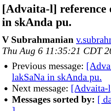
[Advaita-l] referenc
in skAnda pu.
V Subrahmanian
v.subrah
Thu Aug 6 11:35:21 CDT 2
Previous message:
[Advai
lakSaNa in skAnda pu.
Next message:
[Advaita-
Messages sorted by:
[ d
]