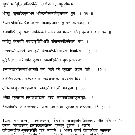
सूक्ष्मं मनोबुद्धिदशेन्द्रिर्यैर्युतं प्राणैरपंचीकृतभूतसंभवम् ।

भोक्तुः सुखादेरनुसाधनं भवेच्छरीरमन्यद्विदुरात्मनो बुधः ॥ २९ ॥

*अनाद्यनिर्वाच्यमपीह कारणं मायाप्रधानं* तु परं शरीरकम् ।

*उपाधिभेदात्तु यतः पृथक्स्थितं स्वात्मानमात्मन्यवधारयेत् क्रमात् *॥ ३० ॥

कोशेषु पंचस्वपि तत्तदाकृतिर्विभाति संगात्स्फटिकोपलो यथा ।

असंगरूपोऽयमजो यतोऽद्वयो विज्ञायतेऽस्मिन्परितो विचारिते ॥ ३१ ॥

बुद्धेस्त्रिधा वृत्तिरपीह दृश्यते स्वप्नादिभेदेन गुणत्रयात्मनः ।

अन्योन्यतोऽस्मिन्व्यभिचारतो मृषा नित्ये परे ब्रह्मणि केवले शिवे ॥ ३२ ॥

देहिन्द्रियप्राणमनश्चिदात्मनां संघादजस्त्रं परिवर्तते धियः ।

वृत्तिस्तमोमूलतयाऽज्ञलक्षणा यावद्भवेत्तावदसौ भवोद्भवा ॥ ३३ ॥

*नेति प्रमाणेन निराकृतोखिलो ह्रदा समास्वादितचिद्धनामृतः ।*

*त्यजेदशेषं जगदात्तसद्रसं पीत्वा यथाऽम्भः प्रजहाति तत्फलम् ॥* ३४ ॥

[अत्र भागलक्षणा, पञ्चीकरणम्, देहादीनां मायाकृतौपाधिकत्वम्, नेति नेति उपायेन

जगतो निराकरणम् इत्यादिकमद्वैतिनां ग्रन्थेषु दृश्यते । एतानि

तदितरमतीयैरभ्युपगतानीति नाहं जानामि । अथवा एतेषां तैरन्यरीत्या व्याख्यातं
