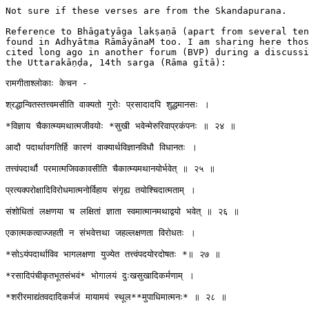
Not sure if these verses are from the Skandapurana.

Reference to Bhāgatyāga lakṣaṇā (apart from several ten
found in Adhyātma RāmāyānaM too. I am sharing here thos
cited long ago in another forum (BVP) during a discussi
the Uttarakāṇḍa, 14th sarga (Rāma gītā):

रामगीताश्लोकाः केचन -

श्रद्धान्वितस्तत्त्वमसीति वाक्यतो गुरोः प्रसादादपि शुद्धमानसः ।

*विज्ञाय चैकात्म्यमथात्मजीवयोः *सुखी भवेन्मेरुरिवाप्रकंपनः ॥ २४ ॥

आदौ पदार्थावगतिर्हि कारणं वाक्यार्थविज्ञानविधौ विधानतः ।

तत्त्वंपदार्थौ परमात्मजिवकावसीति चैकात्म्यमथानयोर्भवेत् ॥ २५ ॥

प्रत्यक्परोक्षादिविरोधमात्मनोर्विहाय संगृह्य तयोश्चिदात्मताम् ।

संशोधितां लक्षणया च लक्षितां ज्ञाता स्वमात्मानमथाद्वयो भवेत् ॥ २६ ॥

एकात्मकत्वाज्जहती न संभवेत्तथा जहल्लक्षणता विरोधतः ।

*सोऽयंपदार्थाविव भागलक्षणा युज्येत तत्त्वंपदयोरदोषतः *॥ २७ ॥

*रसादिपंचीकृतभूतसंभवं* भोगालयं दुःखसुखादिकर्मणाम् ।

*शरीरमाद्यंतवदादिकर्मजं मायामयं स्थूल**मुपाधिमात्मनः* ॥ २८ ॥
