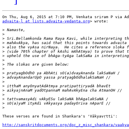
advaita-l at lists.advaita-vedanta.org
> wrote:

>
>
>
>
>
>
>
>
>
>
>
>
>
>
>
>
>
>
>
These verses are found in Shankara's 'Vākyavṛtti':

http://sanskritdocuments.org/doc_z_misc_shankara/vaakya